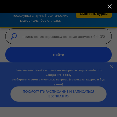
×
🎓 Бесплатные курсы по закупкам 44-
ФЗ, 223-ФЗ!
Освойте тендеры и
Смотреть курсы
госзакупки с нуля. Практические
материалы без оплаты.
найти
Ежедневные онлайн встречи на которых эксперты учебного
центра Pro-ability
разбирают с вами актуальные вопросы (госзаказа, кадров и бух.
учета)
ПОСМОТРЕТЬ РАСПИСАНИЕ И ЗАПИСАТЬСЯ
БЕСПЛАТНО