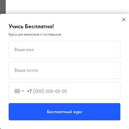
Учись Бесплатно!
Курсы для заказчиков и поставщиков
Ваше имя
×
×
ГосПоинт
Поиск ОКПД2
автоматизация 44-ФЗ
Ваша почта
определение кода
Планирование, Подготовка,
Закупки, Контракты, Поставщики,
Быстрый подбор кода ОКПД2
Отчетность и Аналитика
по описанию товара или услуги
+7
⚡ 3 дня бесплатно
⚡ БЕСПЛАТНО*
Перейти
Попробовать
Бесплатный курс