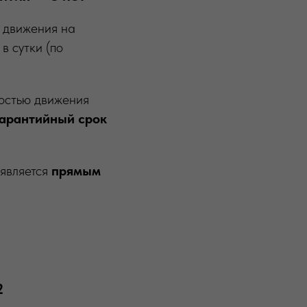
ь движения на
в сутки (по
ностью движения
арантийный срок
 является
прямым
2