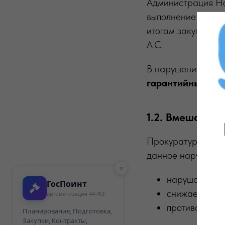
Администрация Нов
выполнение работ 
итогам закупки б
А.С.
В нарушение требо
гарантийный сро
1.2. Вмешател
Прокуратура, осущ
данное нарушение
×
нарушает инт
ГосПоинт
снижает отве
автоматизация 44-ФЗ
противоречит
Планирование, Подготовка,
Закупки, Контракты,