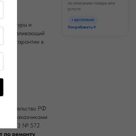
по описанию товара или
услуги
⚡ БЕСПЛТАНО
рокуратуры и
Попробовать
 устанавливающий
тва по гарантии в
ния
 Правительство РФ
нению заказчиками
.04.2023 № 572
т по ремонту