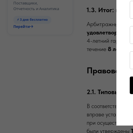
Поставщики,
Отчетность и Аналитика
1.3. Итог: при
⚡ 3 дня бесплатно
Арбитражный суд 
Перейти
удовлетворил ег
4-летний гарантий
течение
8 лет
.
Правовая по
2.1. Типовые у
В соответствии с
вправе устанавли
при осуществлени
были утверждены