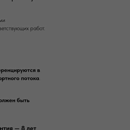
ми
ветствующих работ.
ренцируются в
ортного потока
.
олжен быть
нтия — 8 лет