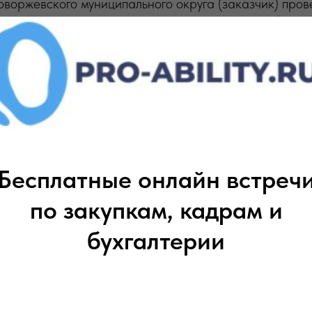
оржевского муниципального округа (заказчик) пров
по ремонту участка дороги «Булохово–Заход» (местн
ыл заключён контракт с индивидуальным предприним
ваний действующего законодательства, в контракте 
к на верхний слой дорожного покрытия в 4 года
.
ьство прокуратуры
Бесплатные онлайн встреч
ествляя надзор за соблюдением законности в сфере 
по закупкам, кадрам и
. Надзорный орган подчеркнул, что сокращение гара
бухгалтерии
ересы муниципалитета;
тственность подрядчика за качество выполненных раб
 требованиям, установленным Правительством РФ.