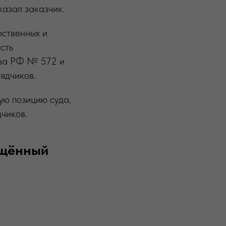
указал заказчик.
рственных и
сть
тва РФ № 572 и
ядчиков.
ую позицию суда,
чиков.
ащённый