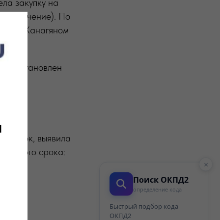
ела закупку на
ое значение). По
ателем Ханагяном
был установлен
и
закупок, выявила
нтийного срока:
×
Поиск ОКПД2
от;
определение кода
Быстрый подбор кода
ОКПД2