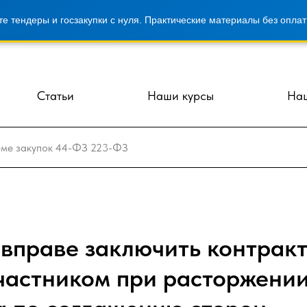
е тендеры и госзакупки с нуля. Практические материалы без оплат
Статьи
Наши курсы
Наш
 вправе заключить контракт
частником при расторжени