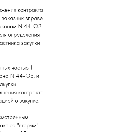
оржения контракта
 заказчик вправе
 Законом N 44-ФЗ
еля определения
частника закупки
нных частью 1
кона N 44-ФЗ, и
закупки
олнения контракта
цией о закупке.
усмотренным
акт со "вторым"