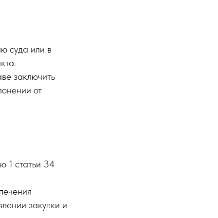
ю суда или в
акта.
аве заключить
лонении от
ю 1 статьи 34
спечения
влении закупки и