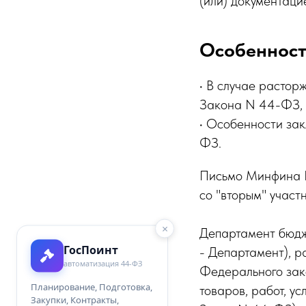
(или) документаци
Особенност
• В случае растор
Закона N 44-ФЗ, з
• Особенности за
ФЗ.
Письмо Минфина Р
со "вторым" участ
×
Департамент бюдж
ГосПоинт
- Департамент), 
автоматизация 44-ФЗ
Федерального зак
Планирование, Подготовка,
товаров, работ, у
Закупки, Контракты,