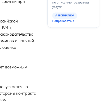
 закупки при
по описанию товара или
услуги
⚡ БЕСПЛАТНО*
оссийской
Попробовать
 194н,
законодательства
рминов и понятий
о оценке
ает возможным
опускается по
 стороны контракта
вом.