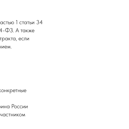
астью 1 статьи 34
4-ФЗ. А также
тракта, если
нием.
 конкретные
фина России
участником