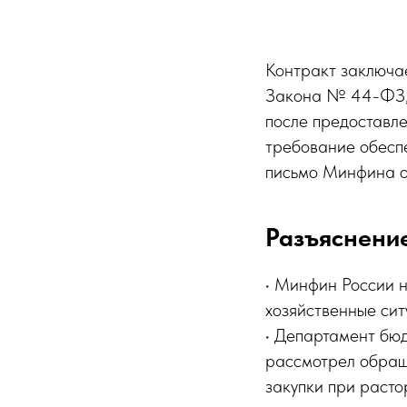
Контракт заключае
Закона № 44-ФЗ, 
после предоставле
требование обесп
письмо Минфина 
Разъяснени
• Минфин России н
хозяйственные си
• Департамент бю
рассмотрел обращ
закупки при раст