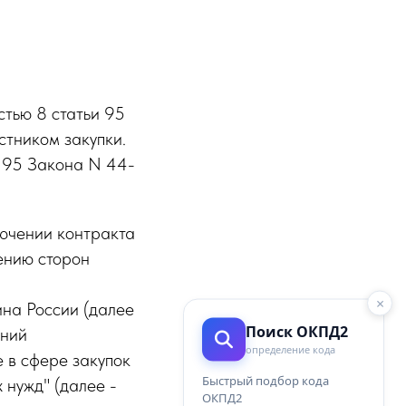
стью 8 статьи 95
астником закупки.
и 95 Закона N 44-
ючении контракта
ению сторон
×
на России (далее
Поиск ОКПД2
ений
определение кода
 в сфере закупок
Быстрый подбор кода
 нужд" (далее -
ОКПД2