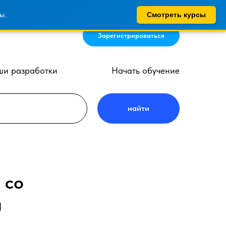
ы.
Смотреть курсы
Зарегистрироваться
и разработки
Начать обучение
найти
 со
и