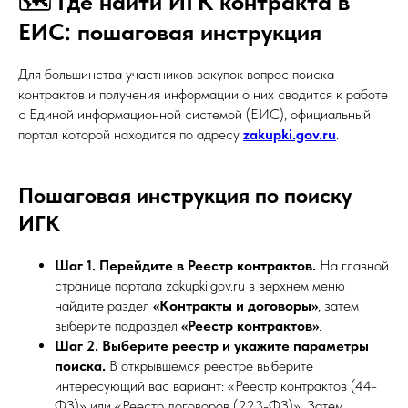
🗺️ Где найти ИГК контракта в
ЕИС: пошаговая инструкция
Для большинства участников закупок вопрос поиска
контрактов и получения информации о них сводится к работе
с Единой информационной системой (ЕИС), официальный
портал которой находится по адресу
zakupki.gov.ru
.
Пошаговая инструкция по поиску
ИГК
Шаг 1. Перейдите в Реестр контрактов.
На главной
странице портала zakupki.gov.ru в верхнем меню
найдите раздел
«Контракты и договоры»
, затем
выберите подраздел
«Реестр контрактов»
.
Шаг 2. Выберите реестр и укажите параметры
поиска.
В открывшемся реестре выберите
интересующий вас вариант: «Реестр контрактов (44-
ФЗ)» или «Реестр договоров (223-ФЗ)». Затем