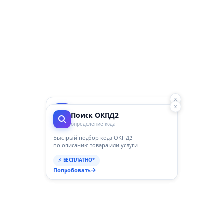
×
×
ГосПоинт
Поиск ОКПД2
автоматизация 44-ФЗ
определение кода
Планирование, Подготовка,
Закупки, Контракты, Поставщики,
Быстрый подбор кода ОКПД2
Отчетность и Аналитика
по описанию товара или услуги
⚡ 3 дня бесплатно
⚡ БЕСПЛАТНО*
Перейти
Попробовать