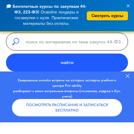
×
🎓 Бесплатные курсы по закупкам 44-
ФЗ, 223-ФЗ!
Освойте тендеры и
Смотреть курсы
госзакупки с нуля. Практические
материалы без оплаты.
найти
Ежедневные онлайн встречи на которых эксперты учебного
центра Pro-ability
разбирают с вами актуальные вопросы (госзаказа, кадров и бух.
учета)
ПОСМОТРЕТЬ РАСПИСАНИЕ И ЗАПИСАТЬСЯ
БЕСПЛАТНО