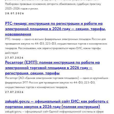
Разбираем правовые основания, алгоритм обжалования, судебную практику
2025–2026 годов и риски.
28.07.2026
РТС-тендер: инструкция по регистрации и работе на
электронной площадке в 2026 году — секции, тарифы,
нововведения
РТС-тендер — одна из восьми федеральных электронных площадок России для
проведения закупок по 44-ФЗ, 223-ФЗ, имущественных торгов и коммерческих
тендеров. Рассказываем, как зарегистрироваться через ЕИС, какие тарифы
действуют
27.07.2026
Росэлторг (ЕЭТП): полная инструкция по работе на
электронной торговой площадке в 2026 году —
регистрация, секции, тарифы
Росэлторг (АО «Единая электронная торговая площадка») — одна из крупнейших
федеральных ЭТП России для проведения закупок по 44-ФЗ, 223-ФЗ,
имущественных торгов и коммерческих тендеров.
27.07.2026
zakupki.gov.ru — официальный сайт ЕИС: как работать с
порталом закупок в 2026 году (полная инструкция)
zakupki.gov.ru — официальный сайт Единой информационной системы в сфере