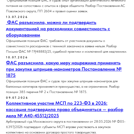
Официальная позиция ФАС и судов: опыт организации диетического лечебного
питания не сопоставим с опытом в сфере общепита. Разбор Постановления АС
Поволжского округа, ПП 2604 и правил оценки заявок.
13.07.2026
ФАС разъяснила, можно ли подтвердить
документацией на расходники совместимость с
оборудованием
Официальная позиция ФАС: требовать от участников документы о
совместимости расходников с техникой заказчика в заявке нельзя. Разбор
Письма ФАС № ГР/48883/25, судебной практики и исключений для медтехники.
10.07.2026
ФАС разъяснила, какую меру нацрежима применять
при закупке шприцев-манометров Постановление №
1875
Официальная позиция ФАС и судов: при закупке шприцев-манометров для
баллонных катетеров применяется преимущество, а не ограничение. Разбор
позиции 385 перечня № 2 к Постановлению № 1875.
09.07.2026
Коллективное участие МСП по 223-ФЗ в 2026:
кассация подтвердила право объединяться — разбор
дела № А40-45512/2025
Арбитражный суд Московского округа в постановлении от 28.05.2026 № Ф05-
6397/2026 подтвердил: субъекты МСП вправе участвовать в закупках
коллективно на основании договора простого товарищества.