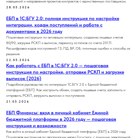
извещений и направления проектов контрактов с единственным поставщиком.
28.05.2026
ЕБП в 1С:БГУ 2.0: полная инструкция по настройке
интеграции, кодам поступлений и работе с
документами в 2026 году
Пошаговые инструкции по активации интеграции, созданию лицевых счетов
80/90, загрузке РСКП и выписок, переносу остатков со счета 201.11.
Расшифровка кодов поступлений ГЗ, ПД, ВР, ОБ, типичные ошибки и способы их
решения.
22.05.2026
Как работать с ЕБП в 1С:БГУ 2.0 — пошаговая
инструкция по настройке, отправке РСКП и загрузке
выписок (2026)
Подробное руководство по интеграции 1С:БГУ 2.0 с Единой бюджетной
платформой (ЕБП). Как настроить обмен, создать лицевые счета, заполнить и
отправить РСКП, загрузить выписки и поступления.
21.05.2026
ЕБП Финансы: вход в личный кабинет Единой
бюджетной платформы в 2026 году — пошаговая
инструкция и возможности
Как войти в личный кабинет Единой бюджетной платформы (ЕБП) в 2026 году.
Пошаговая инструкция по авторизации через Госуслуги, с помощью электронной