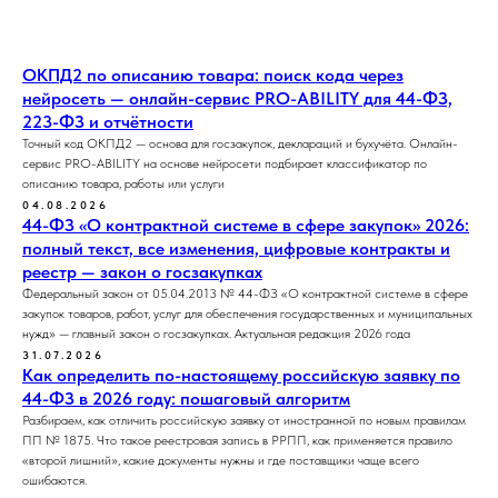
ОКПД2 по описанию товара: поиск кода через
нейросеть — онлайн-сервис PRO-ABILITY для 44-ФЗ,
223-ФЗ и отчётности
Точный код ОКПД2 — основа для госзакупок, деклараций и бухучёта. Онлайн-
сервис PRO-ABILITY на основе нейросети подбирает классификатор по
описанию товара, работы или услуги
04.08.2026
44-ФЗ «О контрактной системе в сфере закупок» 2026:
полный текст, все изменения, цифровые контракты и
реестр — закон о госзакупках
Федеральный закон от 05.04.2013 № 44-ФЗ «О контрактной системе в сфере
закупок товаров, работ, услуг для обеспечения государственных и муниципальных
нужд» — главный закон о госзакупках. Актуальная редакция 2026 года
31.07.2026
Как определить по-настоящему российскую заявку по
44-ФЗ в 2026 году: пошаговый алгоритм
Разбираем, как отличить российскую заявку от иностранной по новым правилам
ПП № 1875. Что такое реестровая запись в РРПП, как применяется правило
«второй лишний», какие документы нужны и где поставщики чаще всего
ошибаются.