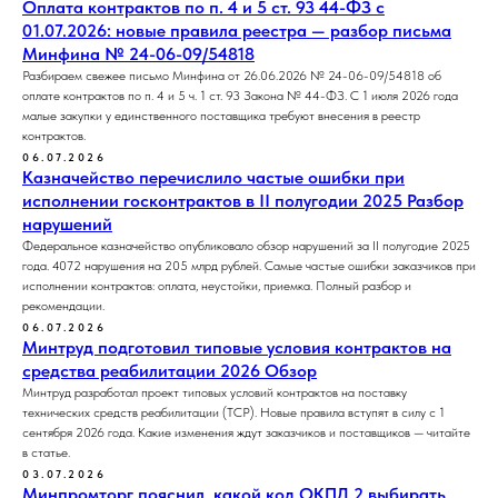
Оплата контрактов по п. 4 и 5 ст. 93 44-ФЗ с
01.07.2026: новые правила реестра — разбор письма
Минфина № 24-06-09/54818
Разбираем свежее письмо Минфина от 26.06.2026 № 24-06-09/54818 об
оплате контрактов по п. 4 и 5 ч. 1 ст. 93 Закона № 44-ФЗ. С 1 июля 2026 года
малые закупки у единственного поставщика требуют внесения в реестр
контрактов.
06.07.2026
Казначейство перечислило частые ошибки при
исполнении госконтрактов в II полугодии 2025 Разбор
нарушений
Федеральное казначейство опубликовало обзор нарушений за II полугодие 2025
года. 4072 нарушения на 205 млрд рублей. Самые частые ошибки заказчиков при
исполнении контрактов: оплата, неустойки, приемка. Полный разбор и
рекомендации.
06.07.2026
Минтруд подготовил типовые условия контрактов на
средства реабилитации 2026 Обзор
Минтруд разработал проект типовых условий контрактов на поставку
технических средств реабилитации (ТСР). Новые правила вступят в силу с 1
сентября 2026 года. Какие изменения ждут заказчиков и поставщиков — читайте
в статье.
03.07.2026
Минпромторг пояснил, какой код ОКПД 2 выбирать