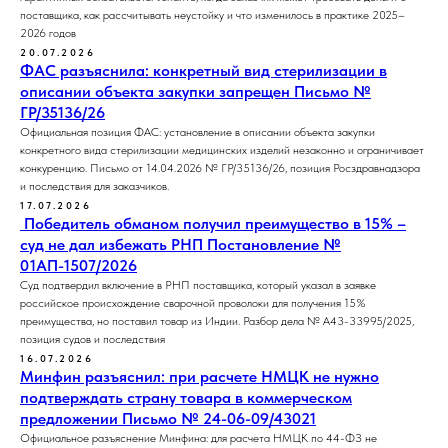
поставщика, как рассчитывать неустойку и что изменилось в практике 2025–
2026 годов
20.07.2026
ФАС разъяснила: конкретный вид стерилизации в
описании объекта закупки запрещен Письмо №
ГР/35136/26
Официальная позиция ФАС: установление в описании объекта закупки
конкретного вида стерилизации медицинских изделий незаконно и ограничивает
конкуренцию. Письмо от 14.04.2026 № ГР/35136/26, позиция Росздравнадзора
и последствия для заказчиков.
17.07.2026
Победитель обманом получил преимущество в 15% –
суд не дал избежать РНП Постановление №
01АП-1507/2026
Суд подтвердил включение в РНП поставщика, который указал в заявке
российское происхождение сварочной проволоки для получения 15%
преимущества, но поставил товар из Индии. Разбор дела № А43-33995/2025,
позиция судов и последствия
16.07.2026
Минфин разъяснил: при расчете НМЦК не нужно
подтверждать страну товара в коммерческом
предложении Письмо № 24-06-09/43021
Официальное разъяснение Минфина: для расчета НМЦК по 44-ФЗ не