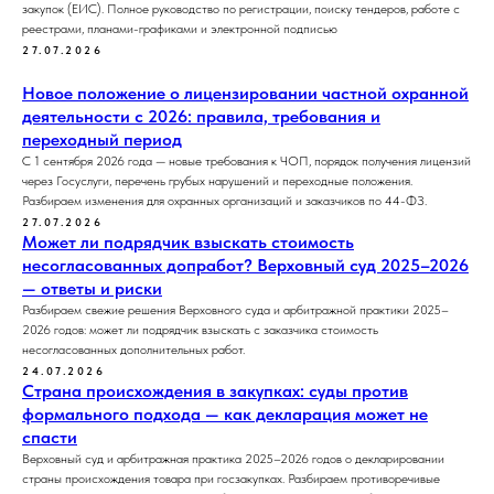
закупок (ЕИС). Полное руководство по регистрации, поиску тендеров, работе с
реестрами, планами-графиками и электронной подписью
27.07.2026
Новое положение о лицензировании частной охранной
деятельности с 2026: правила, требования и
переходный период
С 1 сентября 2026 года — новые требования к ЧОП, порядок получения лицензий
через Госуслуги, перечень грубых нарушений и переходные положения.
Разбираем изменения для охранных организаций и заказчиков по 44-ФЗ.
27.07.2026
Может ли подрядчик взыскать стоимость
несогласованных допработ? Верховный суд 2025–2026
— ответы и риски
Разбираем свежие решения Верховного суда и арбитражной практики 2025–
2026 годов: может ли подрядчик взыскать с заказчика стоимость
несогласованных дополнительных работ.
24.07.2026
Страна происхождения в закупках: суды против
формального подхода — как декларация может не
спасти
Верховный суд и арбитражная практика 2025–2026 годов о декларировании
страны происхождения товара при госзакупках. Разбираем противоречивые