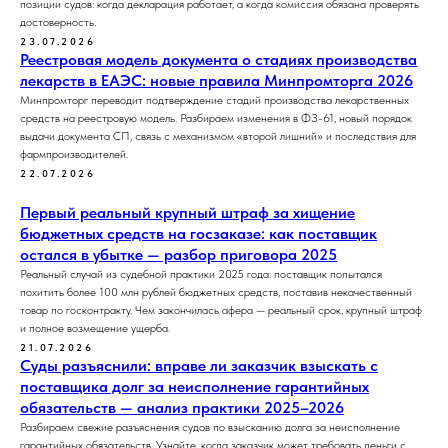
позиции судов: когда декларация работает, а когда комиссия обязана проверять
достоверность.
23.07.2026
Реестровая модель документа о стадиях производства
лекарств в ЕАЭС: новые правила Минпромторга 2026
Минпромторг переводит подтверждение стадий производства лекарственных
средств на реестровую модель. Разбираем изменения в ФЗ-61, новый порядок
выдачи документа СП, связь с механизмом «второй лишний» и последствия для
фармпроизводителей.
22.07.2026
Первый реальный крупный штраф за хищение
бюджетных средств на госзаказе: как поставщик
остался в убытке — разбор приговора 2025
Реальный случай из судебной практики 2025 года: поставщик попытался
похитить более 100 млн рублей бюджетных средств, поставив некачественный
товар по госконтракту. Чем закончилась афера — реальный срок, крупный штраф
и полное возмещение ущерба.
21.07.2026
Суды разъяснили: вправе ли заказчик взыскать с
поставщика долг за неисполнение гарантийных
обязательств — анализ практики 2025–2026
Разбираем свежие разъяснения судов по взысканию долга за неисполнение
гарантийных обязательств. Узнайте, когда заказчик может требовать деньги с