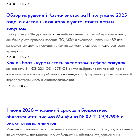
23.06.2026
Обзор нарушений Казначейства за II полугодие 2025
года: 6 системных ошибок в учете, отчетности и
закупках
Разбор обзора Федерального казначейства: выплата премий при взысканиях,
ошибки в учете прав пользования ПО, МФУ и сканеров, неверный КВР для
капремонта и другие нарушения. Как не допустить ошибок и подготовиться к
проверкам.
22.06.2026
Как выбрать курс и стать экспертом в сфере закупок
как освоить 44-ФЗ, 223-ФЗ и 275-ФЗ с нуля, выбрать практический курс с
наставником и начать зарабатывать на тендерах. Программы профессиональной
переподготовки и повышения квалификации
17.06.2026
1 июня 2026 — крайний срок для бюджетных
обязательств: письмо Минфина № 02-11-09/42908 и
риски отзыва лимитов
Минфин и Казначейство установили крайний срок 1 июня 2026 года для расчётов
по контрактам, постановки на учёт бюджетных обязательств, размещения