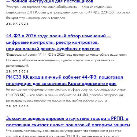
— полная инструкция для поставщиков
Электронная торговая площадка «Фабрикант» — одна из крупнейших
федеральных ЭТП России для проведения закупок по 44-ФЗ, 223-ФЗ, торгов по
банкротству и коммерческих тендеров.
28.07.2026
44-ФЗ в 2026 году: полный обзор изменений —
цифровые контракты, реестр контрактов,
национальный режим, судебная практика
Федеральный закон № 44-ФЗ в 2026 году претерпел масштабные изменения:
Полный разбор всех нововведений, судебной практики и практических
рекомендаций.
28.07.2026
РИСЗЗ КК вход в личный кабинет 44-ФЗ: пошаговая
инструкция для заказчиков Краснодарского края
Региональная информационная система в сфере закупок Краснодарского края
(РИСЗЗ КК) — как войти в личный кабинет по 44-ФЗ, способы авторизации,
регистрация, восстановление пароля и настройка рабочего места.
28.07.2026
Заказчик задекларировал отсутствие товара в РРПП, а
поставщик считает иначе: пошаговый алгоритм защиты
Что делать поставщику, если заказчик утверждает, что товара нет в реестре
российской промышленной продукции (РРПП), а вы уверены в обратном?