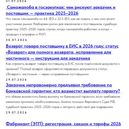
31.07.2026
Саможалоба в госзакупках: чем рискуют заказчик и
поставщик — практика 2025–2026
Что такое саможалоба по 44-ФЗ и 223-ФЗ, как её подать и чем она грозит
участникам рынка. Разбираем риски для заказчиков и поставщиков, судебную
практику 2025–2026 годов, случаи, когда саможалоба работает, а когда —
приводит к штрафам и РНП.
30.07.2026
Возврат товара поставщику в ЕИС в 2026 году: статус
«Возврат» для полного возврата, исправление для
частичного — инструкция для заказчика
Как отразить возврат товара поставщику в ЕИС после подписания документа о
приемке? Полный возврат оформляется переводом документа в статус
«Возврат», частичный — через исправление поставщиком
29.07.2026
Заказчик неправомерно предъявил требование по
банковской гарантии: кто возместит выплату гаранту?
кто обязан возместить банку выплату по банковской гарантии, если требование
заказчика признано необоснованным. Анализ позиции Верховного Суда РФ,
судебной практики 2025–2026 годов и алгоритм действий для подрядчика.
29.07.2026
Фабрикант (ЭТП): регистрация, секции и тарифы 2026