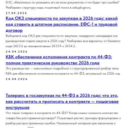
ЕИС, обязательно ли указывать его во всех документах и что будет при ошибке?
Разбираем структуру кода, пошаговый поиск в zakupki.gov.ru,
27.04.2026
Код ОКЗ специалиста по закупкам в 2026 году: какой
код ставить в штатное расписание, ЕФС-1 и трудовой
договор
Выбираете код ОКЗ для специалиста по закупкам, тендерного менеджера или
руководителя отдела закупок в 2026 году? Разбираем все варианты: от базового
кода 2423.6 до альтернативных 2433.9 и 2434.2.
24.04.2026
КБК обеспечения исполнения контракта по 44-ФЗ:
полное практическое руководство 2026 года
Это руководство — максимально подробный и структурированный разбор темы
КБК для обеспечения исполнения контракта по 44-ФЗ, актуальный на 2026 год.
24.04.2026
Толеранс в госзакупках по 44-ФЗ в 2026 году: что это,
как рассчитать и прописать в контракте — пошаговая
инструкция
Что такое толеранс в контракте по 44-ФЗ? Когда можно изменить количество
товара без расторжения договора? Пошаговый расчет, примеры формулировок и
разбор распространенных ошибок. Незаменимый материал для заказчиков и