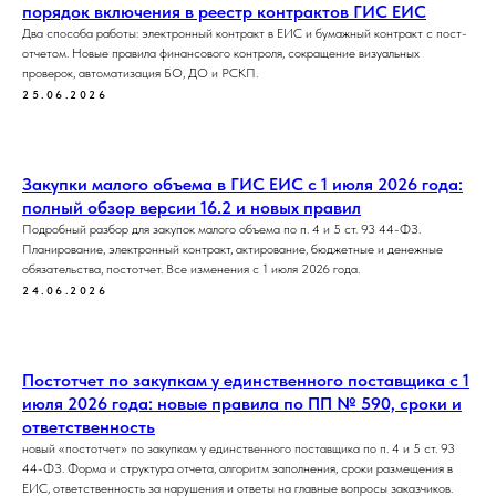
порядок включения в реестр контрактов ГИС ЕИС
Два способа работы: электронный контракт в ЕИС и бумажный контракт с пост-
отчетом. Новые правила финансового контроля, сокращение визуальных
проверок, автоматизация БО, ДО и РСКП.
25.06.2026
Закупки малого объема в ГИС ЕИС с 1 июля 2026 года:
полный обзор версии 16.2 и новых правил
Подробный разбор для закупок малого объема по п. 4 и 5 ст. 93 44-ФЗ.
Планирование, электронный контракт, актирование, бюджетные и денежные
обязательства, постотчет. Все изменения с 1 июля 2026 года.
24.06.2026
Постотчет по закупкам у единственного поставщика с 1
июля 2026 года: новые правила по ПП № 590, сроки и
ответственность
новый «постотчет» по закупкам у единственного поставщика по п. 4 и 5 ст. 93
44-ФЗ. Форма и структура отчета, алгоритм заполнения, сроки размещения в
ЕИС, ответственность за нарушения и ответы на главные вопросы заказчиков.