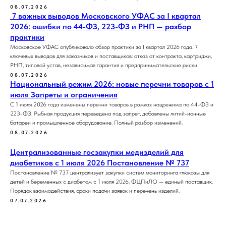
08.07.2026
7 важных выводов Московского УФАС за I квартал
2026: ошибки по 44-ФЗ, 223-ФЗ и РНП — разбор
практики
Московское УФАС опубликовало обзор практики за I квартал 2026 года. 7
ключевых выводов для заказчиков и поставщиков: отказ от контракта, картриджи,
РНП, типовой устав, независимая гарантия и предпринимательские риски
08.07.2026
Национальный режим 2026: новые перечни товаров с 1
июля Запреты и ограничения
С 1 июля 2026 года изменены перечни товаров в рамках нацрежима по 44-ФЗ и
223-ФЗ. Рыбная продукция переведена под запрет, добавлены литий-ионные
батареи и промышленное оборудование. Полный разбор изменений.
08.07.2026
Централизованные госзакупки медизделий для
диабетиков с 1 июля 2026 Постановление № 737
Постановление № 737 централизует закупки систем мониторинга глюкозы для
детей и беременных с диабетом с 1 июля 2026. ФЦПиЛО — единый поставщик.
Порядок взаимодействия, сроки подачи заявок и перечень изделий.
07.07.2026