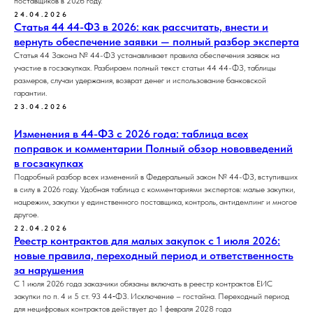
поставщиков в 2026 году.
24.04.2026
Статья 44 44-ФЗ в 2026: как рассчитать, внести и
вернуть обеспечение заявки — полный разбор эксперта
Статья 44 Закона № 44-ФЗ устанавливает правила обеспечения заявок на
участие в госзакупках. Разбираем полный текст статьи 44 44-ФЗ, таблицы
размеров, случаи удержания, возврат денег и использование банковской
гарантии.
23.04.2026
Изменения в 44-ФЗ с 2026 года: таблица всех
поправок и комментарии Полный обзор нововведений
в госзакупках
Подробный разбор всех изменений в Федеральный закон № 44-ФЗ, вступивших
в силу в 2026 году. Удобная таблица с комментариями экспертов: малые закупки,
нацрежим, закупки у единственного поставщика, контроль, антидемпинг и многое
другое.
22.04.2026
Реестр контрактов для малых закупок с 1 июля 2026:
новые правила, переходный период и ответственность
за нарушения
С 1 июля 2026 года заказчики обязаны включать в реестр контрактов ЕИС
закупки по п. 4 и 5 ст. 93 44‑ФЗ. Исключение – гостайна. Переходный период
для нецифровых контрактов действует до 1 февраля 2028 года