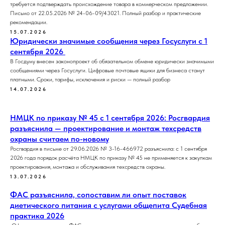
требуется подтверждать происхождение товара в коммерческом предложении.
Письмо от 22.05.2026 № 24-06-09/43021. Полный разбор и практические
рекомендации.
15.07.2026
Юридически значимые сообщения через Госуслуги с 1
сентября 2026
В Госдуму внесен законопроект об обязательном обмене юридически значимыми
сообщениями через Госуслуги. Цифровые почтовые ящики для бизнеса станут
платными. Сроки, тарифы, исключения и риски — полный разбор
14.07.2026
НМЦК по приказу № 45 с 1 сентября 2026: Росгвардия
разъяснила — проектирование и монтаж техсредств
охраны считаем по-новому
Росгвардия в письме от 29.06.2026 № 3-16-466972 разъяснила: с 1 сентября
2026 года порядок расчёта НМЦК по приказу № 45 не применяется к закупкам
проектирования, монтажа и обслуживания техсредств охраны.
13.07.2026
ФАС разъяснила, сопоставим ли опыт поставок
диетического питания с услугами общепита Судебная
практика 2026