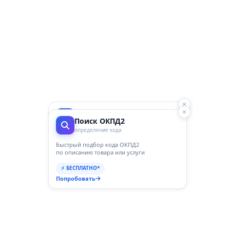
×
×
ГосПоинт
Поиск ОКПД2
автоматизация 44-ФЗ
определение кода
Планирование, Подготовка,
Закупки, Контракты, Поставщики,
Быстрый подбор кода ОКПД2
Отчетность и Аналитика
по описанию товара или услуги
⚡ 3 дня бесплатно
⚡ БЕСПЛАТНО*
Перейти
Попробовать