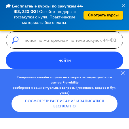
×
🎓 Бесплатные курсы по закупкам 44-
ФЗ, 223-ФЗ!
Освойте тендеры и
Смотреть курсы
госзакупки с нуля. Практические
материалы без оплаты.
найти
Ежедневные онлайн встречи на которых эксперты учебного
центра Pro-ability
разбирают с вами актуальные вопросы (госзаказа, кадров и бух.
учета)
ПОСМОТРЕТЬ РАСПИСАНИЕ И ЗАПИСАТЬСЯ
БЕСПЛАТНО