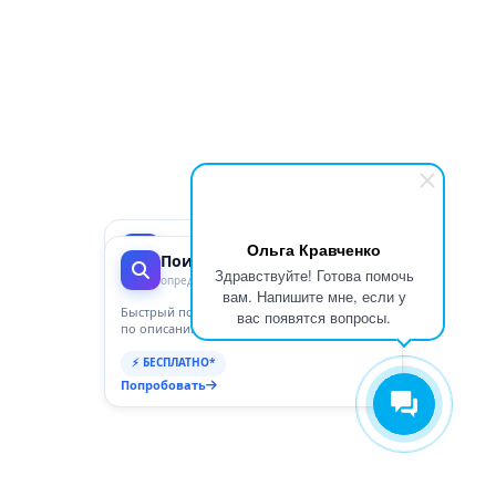
×
×
ГосПоинт
Ольга Кравченко
Поиск ОКПД2
автоматизация 44-ФЗ
Здравствуйте! Готова помочь
определение кода
вам. Напишите мне, если у
Планирование, Подготовка,
Закупки, Контракты, Поставщики,
Быстрый подбор кода ОКПД2
вас появятся вопросы.
Отчетность и Аналитика
по описанию товара или услуги
⚡ 3 дня бесплатно
⚡ БЕСПЛАТНО*
Перейти
Попробовать