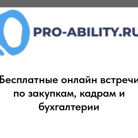
ция отрасли специального машиностроения"
нь вошли две основные группы товаров.
 внутреннего сгорания с рабочим объемом
Бесплатные онлайн встреч
промышленности
по закупкам, кадрам и
ки продуктов.
бухгалтерии
формовки упаковки.
аппараты для запайки лотков.
вия конвейерные
.