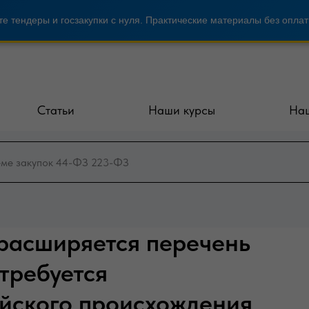
е тендеры и госзакупки с нуля. Практические материалы без оплат
Статьи
Наши курсы
Наш
 расширяется перечень
 требуется
йского происхождения