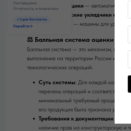
Поставщики,
Этикетировщики
— автоматические 
Отчетность и Аналитика
Автоматические укладчики колба
⚡ 3 дня бесплатно
Деклипперы
— машины для удаления 
Перейти
⚖️ Балльная система оценки уро
Балльная система — это механизм, при ко
выполнение на территории России или ст
технологических операций.
Суть системы
: Для каждой категори
перечень операций и соответствующи
минимальный требуемый процент от 
его продукция была признана российс
Требования к документации
: Общи
наличие прав на конструкторскую и 