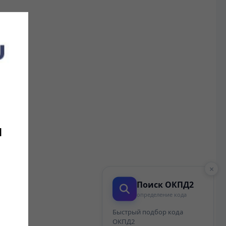
и
×
Поиск ОКПД2
определение кода
Быстрый подбор кода
ОКПД2