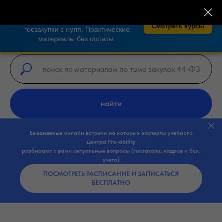
×
🎓 Бесплатные курсы по закупкам 44-
ФЗ, 223-ФЗ!
Освойте тендеры и
Смотреть курсы
госзакупки с нуля. Практические
материалы без оплаты.
найти
Ежедневные онлайн встречи на которых эксперты учебного
центра Pro-ability
разбирают с вами актуальные вопросы (госзаказа, кадров и бух.
учета)
ПОСМОТРЕТЬ РАСПИСАНИЕ И ЗАПИСАТЬСЯ
БЕСПЛАТНО