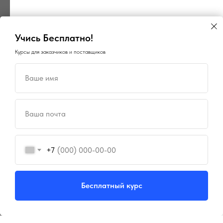
Учись Бесплатно!
Курсы для заказчиков и поставщиков
Ваше имя
×
×
ГосПоинт
Поиск ОКПД2
автоматизация 44-ФЗ
Ваша почта
определение кода
Планирование, Подготовка,
Закупки, Контракты, Поставщики,
Быстрый подбор кода ОКПД2
Отчетность и Аналитика
по описанию товара или услуги
+7
⚡ 3 дня бесплатно
⚡ БЕСПЛАТНО*
Перейти
Попробовать
Бесплатный курс