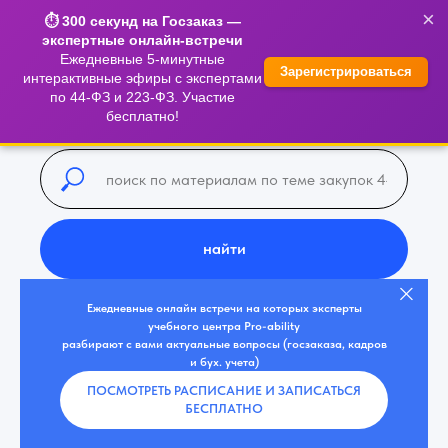
×
⏱️ 300 секунд на Госзаказ —
экспертные онлайн-встречи
Ежедневные 5-минутные
Зарегистрироваться
интерактивные эфиры с экспертами
по 44-ФЗ и 223-ФЗ. Участие
бесплатно!
найти
Ежедневные онлайн встречи на которых эксперты
учебного центра Pro-ability
разбирают с вами актуальные вопросы (госзаказа, кадров
и бух. учета)
ПОСМОТРЕТЬ РАСПИСАНИЕ И ЗАПИСАТЬСЯ
БЕСПЛАТНО