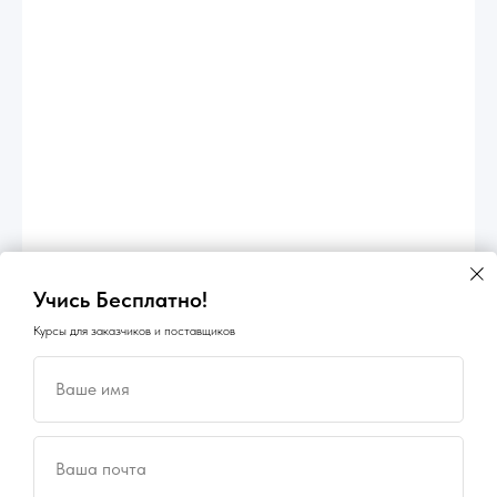
Учись Бесплатно!
Курсы для заказчиков и поставщиков
Ваше имя
×
×
ГосПоинт
Ольга Кравченко
Поиск ОКПД2
автоматизация 44-ФЗ
Ваша почта
Здравствуйте! Готова помочь
определение кода
вам. Напишите мне, если у
Планирование, Подготовка,