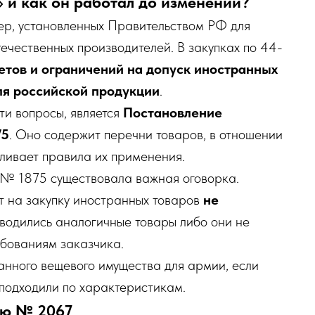
 и как он работал до изменений?
ер, установленных Правительством РФ для
ечественных производителей. В закупках по 44-
етов и ограничений на допуск иностранных
я российской продукции
.
ти вопросы, является
Постановление
75
. Оно содержит перечни товаров, в отношении
вливает правила их применения.
№ 1875 существовала важная оговорка.
ет на закупку иностранных товаров
не
зводились аналогичные товары либо они не
ебованиям заказчика.
анного вещевого имущества для армии, если
 подходили по характеристикам.
ию № 2067