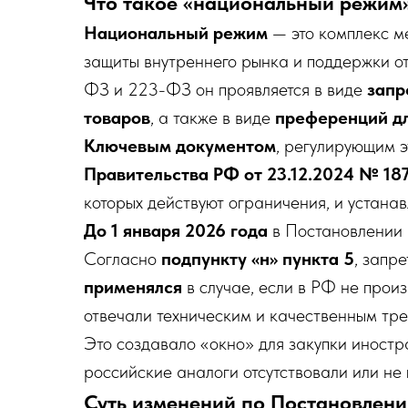
Что такое «национальный режим»
Национальный режим
— это комплекс м
защиты внутреннего рынка и поддержки от
ФЗ и 223-ФЗ он проявляется в виде
запр
товаров
, а также в виде
преференций дл
Ключевым документом
, регулирующим э
Правительства РФ от 23.12.2024 № 18
которых действуют ограничения, и устана
До 1 января 2026 года
в Постановлении 
Согласно
подпункту «н» пункта 5
, запр
применялся
в случае, если в РФ не прои
отвечали техническим и качественным тр
Это создавало «окно» для закупки иностр
российские аналоги отсутствовали или не
Суть изменений по Постановлен