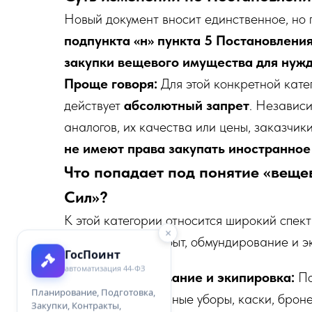
Новый документ вносит единственное, но
подпункта «н» пункта 5 Постановлени
закупки вещевого имущества для нуж
Проще говоря:
Для этой конкретной кате
действует
абсолютный запрет
. Независи
аналогов, их качества или цены, заказчи
не имеют права закупать иностранно
Что попадает под понятие «вещ
Сил»?
К этой категории относится широкий спект
×
обеспечивающих быт, обмундирование и э
ГосПоинт
автоматизация 44-ФЗ
Обмундирование и экипировка:
По
Планирование, Подготовка,
сапоги), головные уборы, каски, бро
Закупки, Контракты,