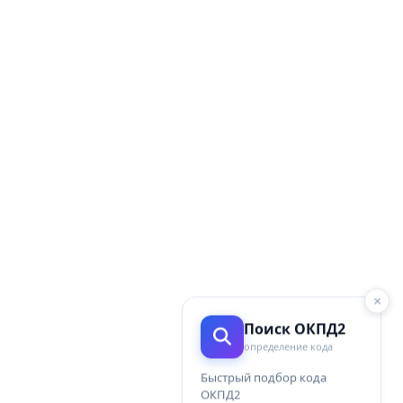
×
Поиск ОКПД2
определение кода
Быстрый подбор кода
ОКПД2