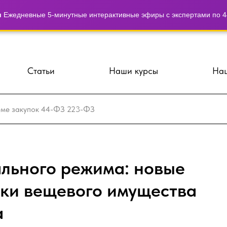
и
Ежедневные 5-минутные интерактивные эфиры с экспертами по 44
Статьи
Наши курсы
Наш
льного режима: новые
пки вещевого имущества
а