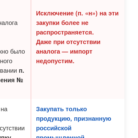
Исключение (п. «н») на эти
налога
закупки
более не
распространяется
.
Даже при отсутствии
жно было
аналога — импорт
нного
недопустим.
овании
п.
ления №
 на
Закупать
только
продукцию, признанную
тсутствии
российской
упку
промышленной