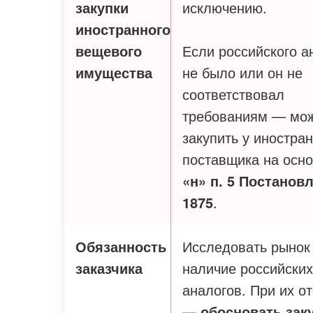
закупки
исключению.
иностранного
вещевого
Если российского а
имущества
не было или он не
соответствовал
требованиям — мо
закупить у иностра
поставщика на осн
«н» п. 5 Постанов
1875
.
Обязанность
Исследовать рынок
заказчика
наличие российских
аналогов. При их о
—
обосновать зак