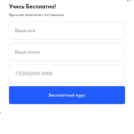
Учись Бесплатно!
Курсы для заказчиков и поставщиков
Ваше имя
×
×
ГосПоинт
Поиск ОКПД2
автоматизация 44-ФЗ
Ваша почта
определение кода
Планирование, Подготовка,
Закупки, Контракты, Поставщики,
Быстрый подбор кода ОКПД2
Отчетность и Аналитика
по описанию товара или услуги
+7(000)000-0000
⚡ 3 дня бесплатно
⚡ БЕСПЛТАНО
Перейти
Попробовать
Бесплатный курс