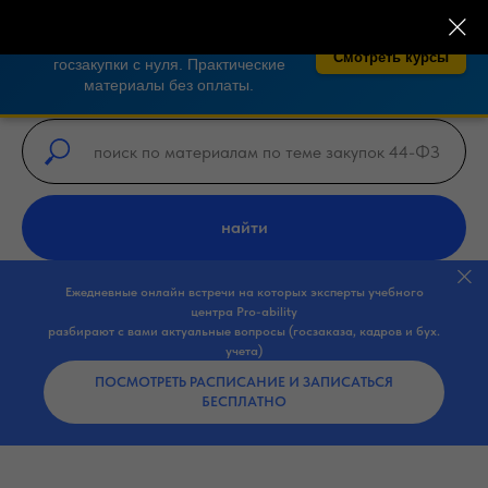
×
🎓 Бесплатные курсы по закупкам 44-
ФЗ, 223-ФЗ!
Освойте тендеры и
Смотреть курсы
госзакупки с нуля. Практические
материалы без оплаты.
найти
Ежедневные онлайн встречи на которых эксперты учебного
центра Pro-ability
разбирают с вами актуальные вопросы (госзаказа, кадров и бух.
учета)
ПОСМОТРЕТЬ РАСПИСАНИЕ И ЗАПИСАТЬСЯ
БЕСПЛАТНО