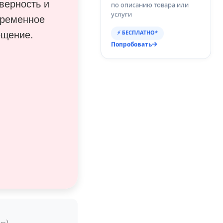
верность и
по описанию товара или
услуги
временное
ещение.
⚡ БЕСПЛАТНО*
Попробовать
г.),