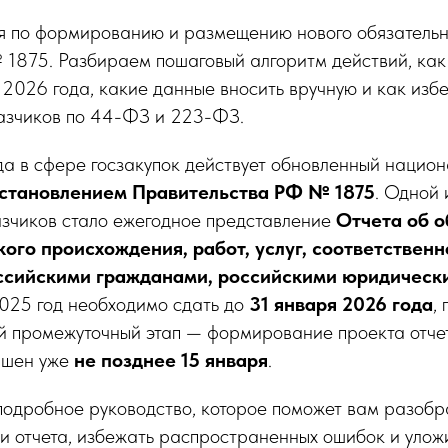
я по формированию и размещению нового обязательно
875. Разбираем пошаговый алгоритм действий, как 
2026 года, какие данные вносить вручную и как изб
казчиков по 44-ФЗ и 223-ФЗ.
да в сфере госзакупок действует обновленный нацио
становлением Правительства РФ № 1875
. Одной 
азчиков стало ежегодное представление
Отчета об о
кого происхождения, работ, услуг, соответствен
ссийскими гражданами, российскими юридическ
2025 год необходимо сдать до
31 января 2026 года
,
й промежуточный этап — формирование проекта отч
ршен уже
не позднее 15 января
.
одробное руководство, которое поможет вам разобра
и отчета, избежать распространенных ошибок и уложи