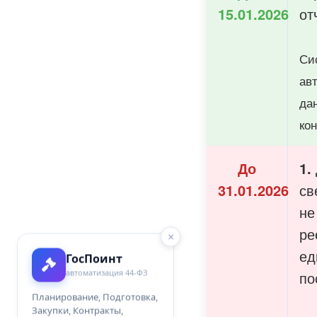
15.01.2026
от
Си
ав
да
кон
До
1.
31.01.2026
св
не
ре
×
ед
ГосПоинт
автоматизация 44-ФЗ
по
Планирование, Подготовка,
Закупки, Контракты,