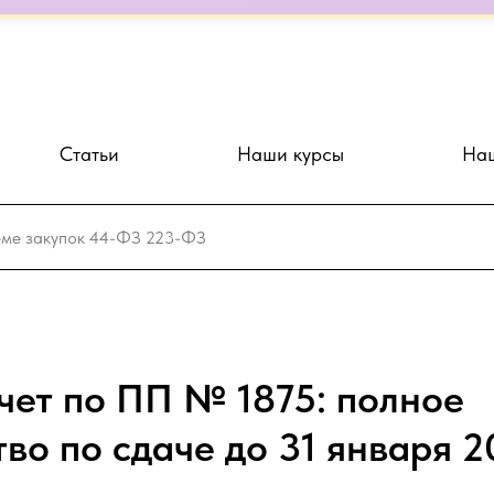
и
Ежедневные 5-минутные интерактивные эфиры с экспертами по 44
Статьи
Наши курсы
Наш
чет по ПП № 1875: полное
во по сдаче до 31 января 2