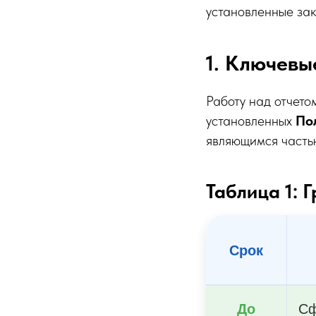
установленные за
1. Ключевы
Работу над отчето
установленных
По
являющимся част
Таблица 1: 
Срок
До
Сф