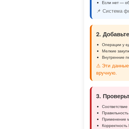
Если нет — о
📌 Система ф
2. Добавьт
Операции у ед
Мелкие закупки
Внутренние п
⚠️ Эти данны
вручную.
3. Проверь
Соответствие
Правильность
Применение м
Корректность