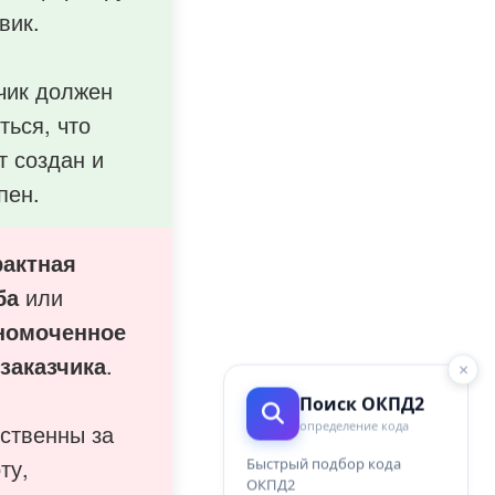
вик.
чик должен
ться, что
т создан и
пен.
рактная
ба
или
номоченное
заказчика
.
×
Поиск ОКПД2
определение кода
ственны за
ту,
Быстрый подбор кода
ОКПД2