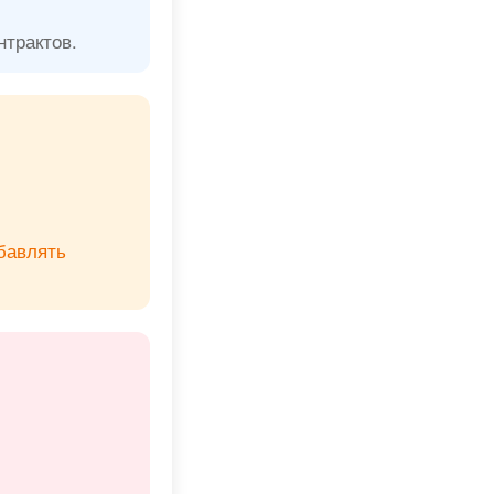
нтрактов.
бавлять