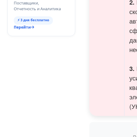
2.
Поставщики,
Отчетность и Аналитика
ск
ав
⚡ 3 дня бесплатно
Перейти
сф
да
не
3.
ус
кв
эл
(У
• П