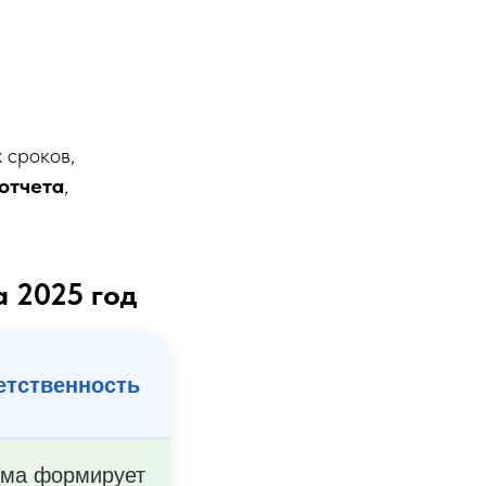
 сроков,
отчета
,
а 2025 год
етственность
ема формирует