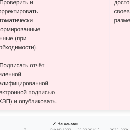
Проверить и
досто
орректировать
свое
томатически
разм
ормированные
нные (при
обходимости).
Подписать отчёт
иленной
алифицированной
ектронной подписью
КЭП) и опубликовать.
📌 На основе:
остановления Правительства РФ № 1092 от 26.09.2016 (в ред. 2025–2026 г