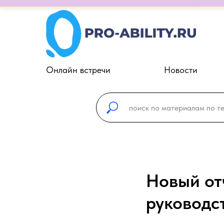
×
⏱️ 300 секунд на Госзаказ — экспертные онлайн-встреч
Онлайн встречи
Новости
Новый от
руководст