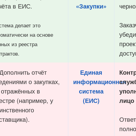
чёта в ЕИС.
«Закупки»
черно
Заказ
стема делает это
убеди
томатически на основе
проек
нных из реестра
досту
трактов.
Дополнить отчёт
Единая
Конт
едениями о закупках,
информационная
служ
 отражённых в
система
упол
естре (например, у
(ЕИС)
лицо 
инственного
ставщика).
Ответ
полно