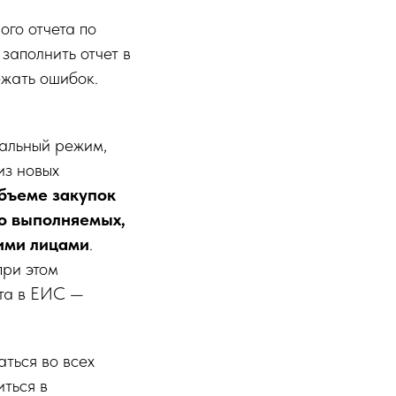
го отчета по
заполнить отчет в
ежать ошибок.
нальный режим,
из новых
бъеме закупок
но выполняемых,
ими лицами
.
 при этом
ета в ЕИС —
ться во всех
ться в