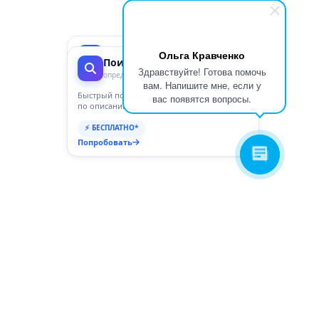
×
×
ГосПоинт
Ольга Кравченко
Поиск ОКПД2
автоматизация 44-ФЗ
Здравствуйте! Готова помочь
определение кода
вам. Напишите мне, если у
Планирование, Подготовка,
Закупки, Контракты, Поставщики,
Быстрый подбор кода ОКПД2
вас появятся вопросы.
Отчетность и Аналитика
по описанию товара или услуги
⚡ 3 дня бесплатно
⚡ БЕСПЛАТНО*
Перейти
Попробовать