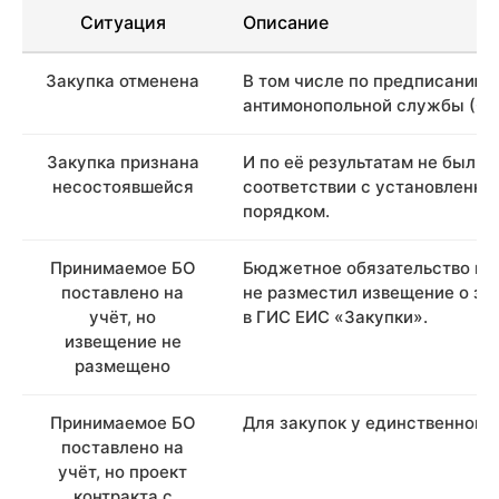
Ситуация
Описание
Закупка отменена
В том числе по предписанию
антимонопольной службы (ФА
Закупка признана
И по её результатам не был з
несостоявшейся
соответствии с установленн
порядком.
Принимаемое БО
Бюджетное обязательство при
поставлено на
не разместил извещение о за
учёт, но
в ГИС ЕИС «Закупки».
извещение не
размещено
Принимаемое БО
Для закупок у единственного
поставлено на
учёт, но проект
контракта с