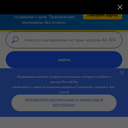
×
🎓 Бесплатные курсы по закупкам 44-
ФЗ, 223-ФЗ!
Освойте тендеры и
Смотреть курсы
госзакупки с нуля. Практические
материалы без оплаты.
найти
Ежедневные онлайн встречи на которых эксперты учебного
центра Pro-ability
разбирают с вами актуальные вопросы (госзаказа, кадров и бух.
учета)
ПОСМОТРЕТЬ РАСПИСАНИЕ И ЗАПИСАТЬСЯ
БЕСПЛАТНО