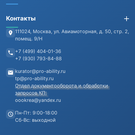
Кадры и HR
Сведения об организации
Контакты
Противодействие коррупции
Лицензия
Антитеррористическая безопасность
Проверка документов (ФРДО)
111024, Москва
,
ул. Авиамоторная, д. 50, стр. 2,
помещ. 9/Н
Информационная безопасность
Отзывы клиентов
+7 (499) 404-01-36
Воинский учет
Преподаватели
+7 (930) 793-84-88
Инструкция пользователя
kurator@pro-ability.ru
Анкета слушателя
tp@pro-ability.ru
Отдел документооборота и обработки
запросов КП:
oookrea@yandex.ru
Пн-Пт: 9:00-18:00
Сб-Вс: выходной