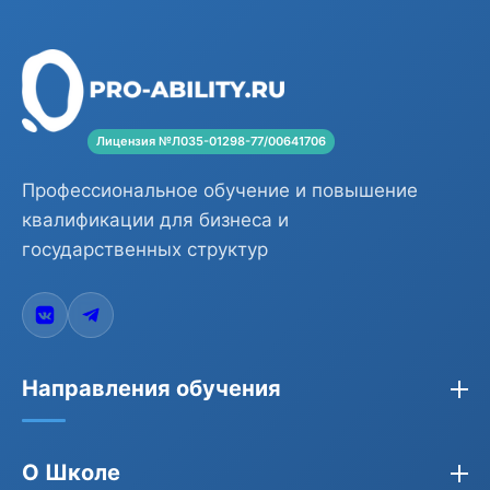
Лицензия №Л035-01298-77/00641706
Профессиональное обучение и повышение
квалификации для бизнеса и
государственных структур
Направления обучения
Закупки по 44-ФЗ, 223-ФЗ, 275-ФЗ
О Школе
Бухгалтерия